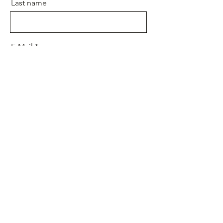
Last name
E-Mail
Message
Send